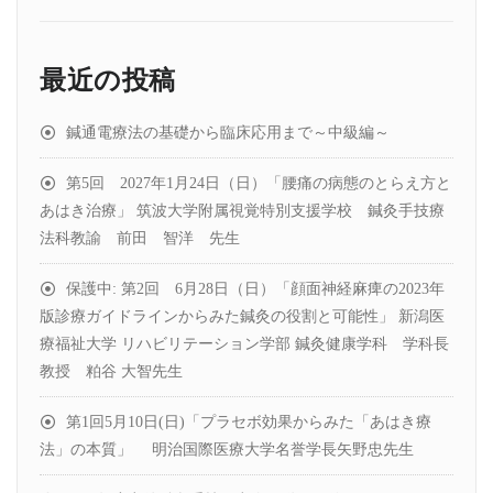
最近の投稿
鍼通電療法の基礎から臨床応用まで～中級編～
第5回 2027年1月24日（日）「腰痛の病態のとらえ方と
あはき治療」 筑波大学附属視覚特別支援学校 鍼灸手技療
法科教諭 前田 智洋 先生
保護中: 第2回 6月28日（日）「顔面神経麻痺の2023年
版診療ガイドラインからみた鍼灸の役割と可能性」 新潟医
療福祉大学 リハビリテーション学部 鍼灸健康学科 学科長
教授 粕谷 大智先生
第1回5月10日(日)「プラセボ効果からみた「あはき療
法」の本質」 明治国際医療大学名誉学長矢野忠先生