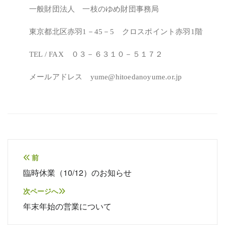
一般財団法人 一枝のゆめ財団事務局
東京都北区赤羽1－45－5 クロスポイント赤羽1階
TEL / FAX ０３－６３１０－５１７２
メールアドレス yume@hitoedanoyume.or.jp
投
前
臨時休業（10/12）のお知らせ
稿
ナ
次ページへ
年末年始の営業について
ビ