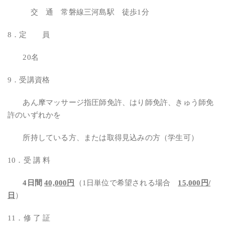
交 通 常磐線三河島駅 徒歩1分
8．定 員
20名
9．受講資格
あん摩マッサージ指圧師免許、はり師免許、きゅう師免
許のいずれかを
所持している方、または取得見込みの方（学生可）
10．受 講 料
4日間
40,000円
（1日単位で希望される場合
15,000円/
日
）
11．修 了 証