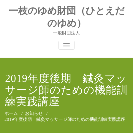
コ
一枝のゆめ財団（ひとえだ
ン
テ
ン
のゆめ）
ツ
へ
一般財団法人
ス
キ
ナビゲーションを切り替え
ッ
プ
2019年度後期 鍼灸マッ
サージ師のための機能訓
練実践講座
ホーム
/
お知らせ
/
2019年度後期 鍼灸マッサージ師のための機能訓練実践講座