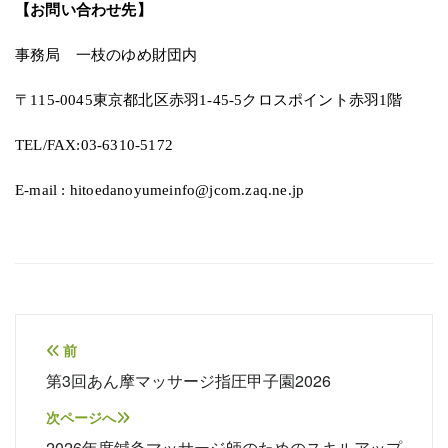
【お問い合わせ先】
事務局 一枝のゆめ財団内
〒115-0045東京都北区赤羽1-45-5クロスポイント赤羽1階
TEL/FAX:03-6310-5172
E-mail : hitoedanoyumeinfo@jcom.zaq.ne.jp
投
前
第3回あん摩マッサージ指圧甲子園2026
稿
ナ
次ページへ
2026年度鍼灸マッサージ師のためのスキルアップ