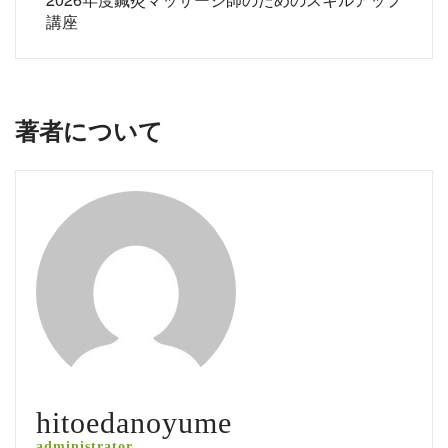
ビ
講座
ゲ
ー
シ
著者について
ョ
ン
hitoedanoyume
administrator