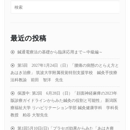
最近の投稿
鍼通電療法の基礎から臨床応用まで～中級編～
第5回 2027年1月24日（日）「腰痛の病態のとらえ方と
あはき治療」 筑波大学附属視覚特別支援学校 鍼灸手技療
法科教諭 前田 智洋 先生
保護中: 第2回 6月28日（日）「顔面神経麻痺の2023年
版診療ガイドラインからみた鍼灸の役割と可能性」 新潟医
療福祉大学 リハビリテーション学部 鍼灸健康学科 学科長
教授 粕谷 大智先生
第1回5月10日(日)「プラセボ効果からみた「あはき療