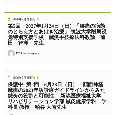
2026年7月2日
0
第5回 2027年1月24日（日）「腰痛の病態
のとらえ方とあはき治療」 筑波大学附属視
覚特別支援学校 鍼灸手技療法科教諭 前
田 智洋 先生
By
hitoedanoyume
2026年7月2日
0
保護中: 第2回 6月28日（日）「顔面神経
麻痺の2023年版診療ガイドラインからみた
鍼灸の役割と可能性」 新潟医療福祉大学
リハビリテーション学部 鍼灸健康学科 学
科長 教授 粕谷 大智先生