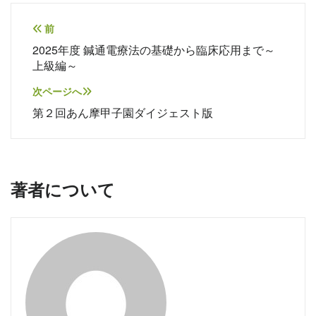
投
前
2025年度 鍼通電療法の基礎から臨床応用まで～
稿
上級編～
ナ
次ページへ
ビ
第２回あん摩甲子園ダイジェスト版
ゲ
ー
シ
著者について
ョ
ン